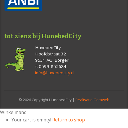
tot ziens bij HunebedCity
HunebedCity
Hoofdstraat 32
9531 AG Borger
t. 0599-855684
info@hunebedcity.nl
© 2026 Copyright HunebedCity |
Realisatie Getaweb
Winkelmand
Your cart is empty!
Return to shop