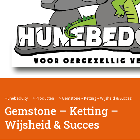
HunebedCity
>
Producten
>
Gemstone – Ketting – Wijsheid & Succes
Gemstone – Ketting –
Wijsheid & Succes