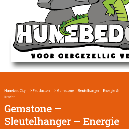
HunebedCity
>
Producten
>
Gemstone – Sleutelhanger – Energie &
Kracht
Gemstone –
Sleutelhanger – Energie