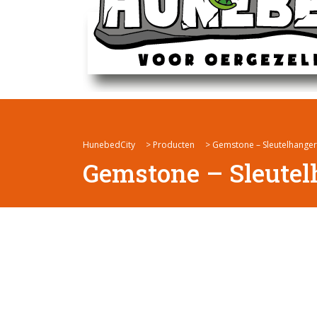
HunebedCity
>
Producten
>
Gemstone – Sleutelhanger
Gemstone – Sleutel