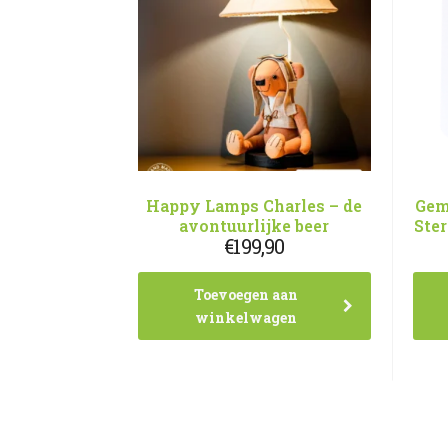
Happy Lamps Charles – de
Gem
avontuurlijke beer
Ste
€
199,90
Toevoegen aan
winkelwagen