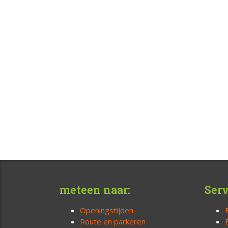
meteen naar:
Serv
Openingstijden
Route en parkeren