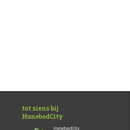
tot ziens bij
HunebedCity
HunebedCity