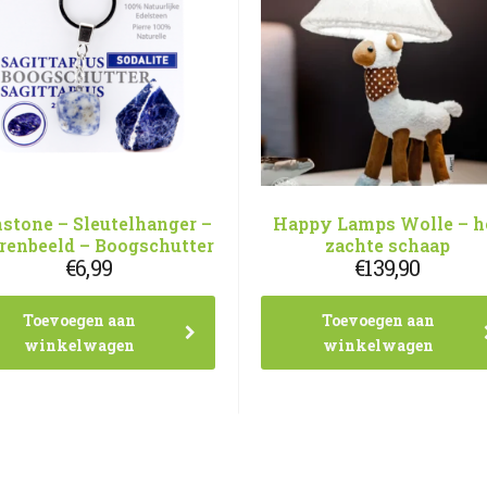
stone – Sleutelhanger –
Happy Lamps Wolle – h
rrenbeeld – Boogschutter
zachte schaap
€
6,99
€
139,90
Toevoegen aan
Toevoegen aan
winkelwagen
winkelwagen