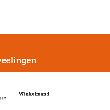
weelingen
Winkelmand
 een