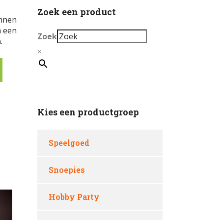
Zoek een product
onnen
n een
Zoek
.
×
Kies een productgroep
Speelgoed
Snoepies
Hobby Party