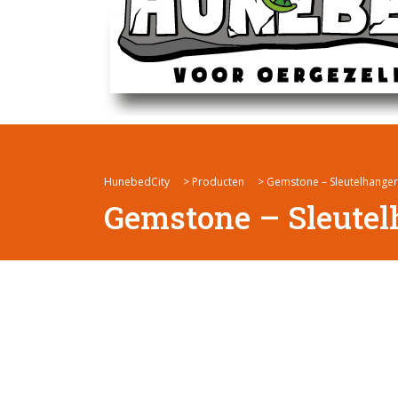
HunebedCity
>
Producten
>
Gemstone – Sleutelhanger 
Gemstone – Sleutel