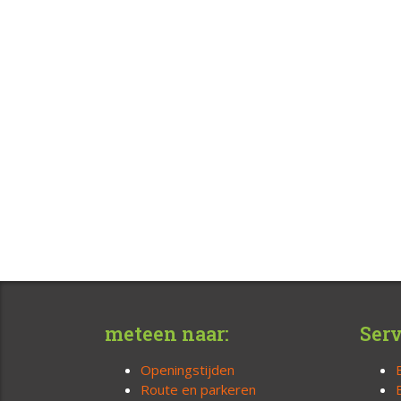
meteen naar:
Serv
Openingstijden
Route en parkeren