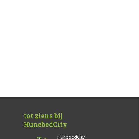
tot ziens bij
HunebedCity
HunebedCity