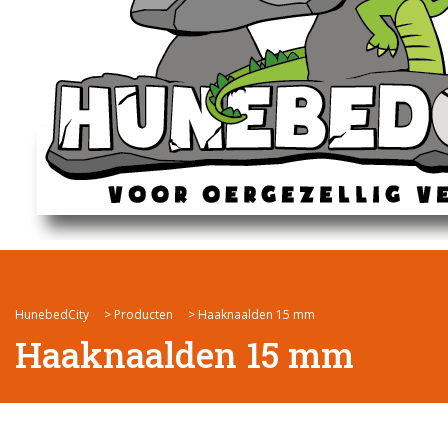
HunebedCity
>
Producten
>
Haaknaalden 15 mm
Haaknaalden 15 mm