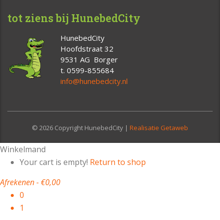
tot ziens bij HunebedCity
HunebedCity
Hoofdstraat 32
9531 AG Borger
t. 0599-855684
info@hunebedcity.nl
© 2026 Copyright HunebedCity |
Realisatie Getaweb
Winkelmand
Your cart is empty!
Return to shop
Afrekenen
-
€0,00
0
1