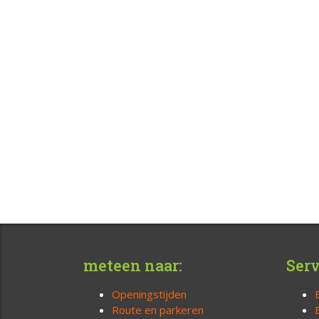
meteen naar:
Serv
Openingstijden
Route en parkeren