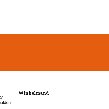
Winkelmand
ty
aalden