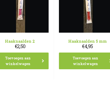
Haaknaalden 2
Haaknaalden 5 mm
€
2,50
€
4,95
Toevoegen aan
Toevoegen aan
winkelwagen
winkelwagen