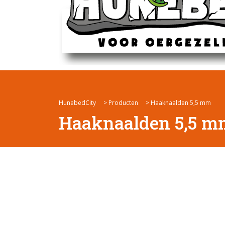
HunebedCity
>
Producten
>
Haaknaalden 5,5 mm
Haaknaalden 5,5 m