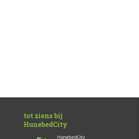
tot ziens bij
HunebedCity
HunebedCity