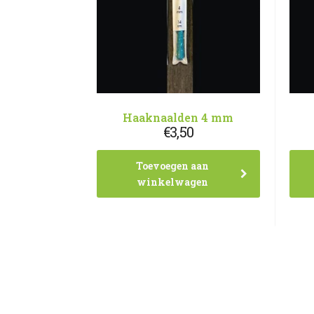
Haaknaalden 4 mm
€
3,50
Toevoegen aan
winkelwagen