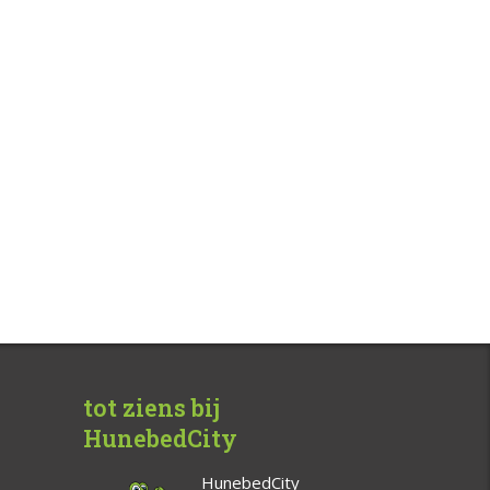
tot ziens bij
HunebedCity
HunebedCity