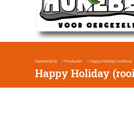
HunebedCity
>
Producten
>
Happy Holiday (rooibos)
Happy Holiday (roo