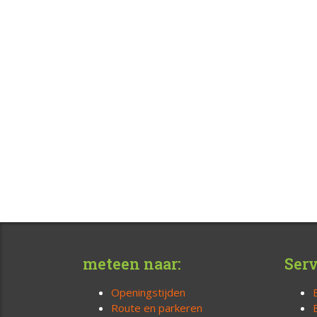
meteen naar:
Serv
Openingstijden
Route en parkeren