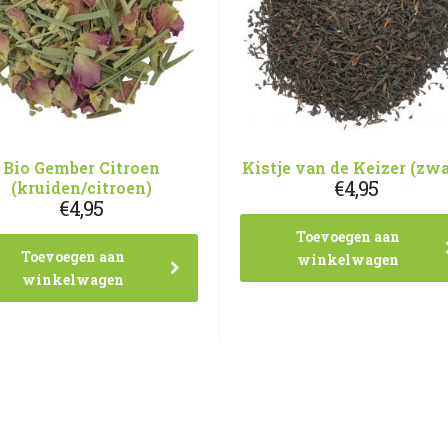
Bio Gember Citroen
Kistje van de Keizer (zwa
€
4,95
(kruiden/citroen)
€
4,95
Toevoegen aan
Toevoegen aan
winkelwagen
winkelwagen