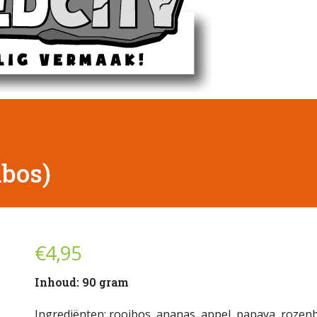
ibos)
€
4,95
Inhoud: 90 gram
Ingrediënten: rooibos, ananas, appel, papaya, rozenb