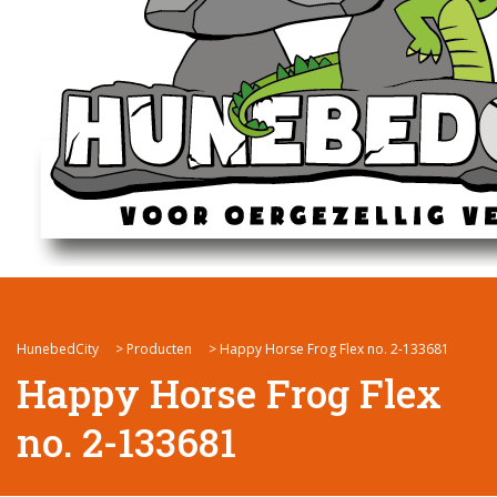
HunebedCity
>
Producten
>
Happy Horse Frog Flex no. 2-133681
Happy Horse Frog Flex
no. 2-133681