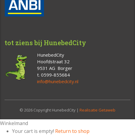
tot ziens bij HunebedCity
HunebedCity
Hoofdstraat 32
9531 AG Borger
t. 0599-855684
info@hunebedcity.nl
© 2026 Copyright HunebedCity |
Realisatie Getaweb
Winkelmand
Your cart is empty!
Return to shop