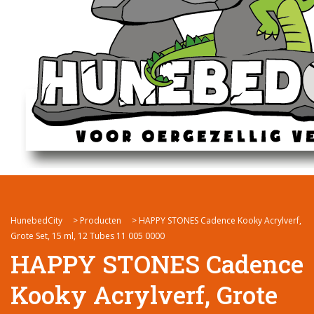
HunebedCity
>
Producten
>
HAPPY STONES Cadence Kooky Acrylverf,
Grote Set, 15 ml, 12 Tubes 11 005 0000
HAPPY STONES Cadence
Kooky Acrylverf, Grote