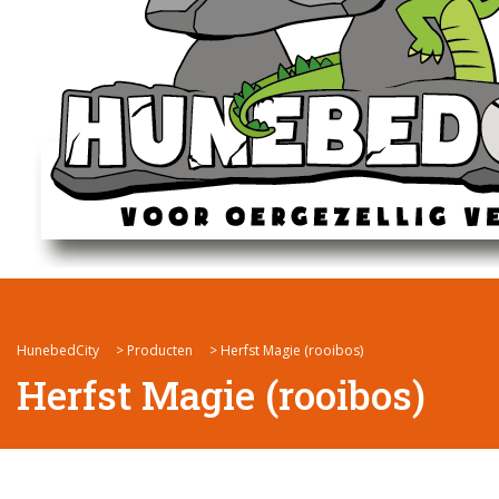
HunebedCity
>
Producten
>
Herfst Magie (rooibos)
Herfst Magie (rooibos)