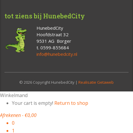
tot ziens bij HunebedCity
HunebedCity
Hoofdstraat 32
9531 AG Borger
t. 0599-855684
info@hunebedcity.nl
© 2026 Copyright HunebedCity |
Realisatie Getaweb
Winkelmand
Your cart is empty!
Return to shop
Afrekenen
-
€0,00
0
1