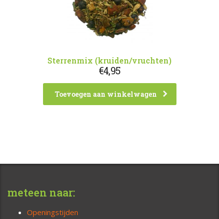
Sterrenmix (kruiden/vruchten)
€
4,95
Toevoegen aan winkelwagen
meteen naar:
Openingstijden