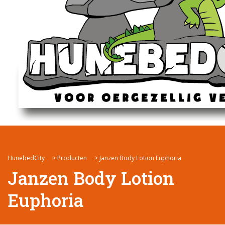
HunebedCity
>
Producten
>
Janzen Body Lotion Euphoria
Janzen Body Lotion
Euphoria