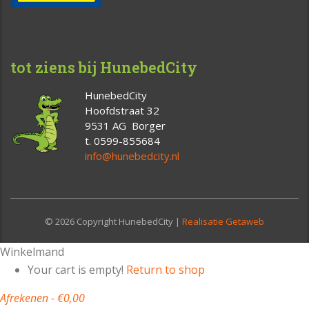
tot ziens bij HunebedCity
HunebedCity
Hoofdstraat 32
9531 AG Borger
t. 0599-855684
info@hunebedcity.nl
© 2026 Copyright HunebedCity |
Realisatie Getaweb
Winkelmand
Your cart is empty!
Return to shop
Afrekenen
-
€0,00