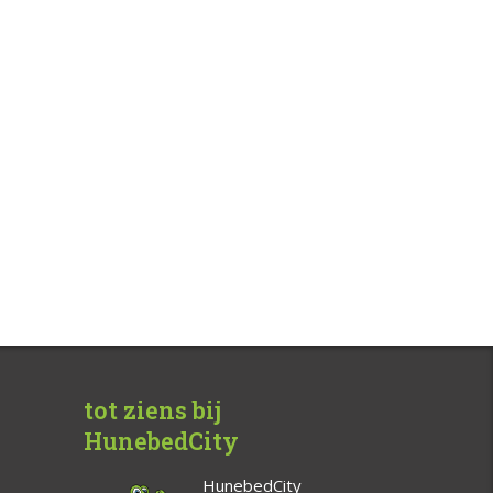
tot ziens bij
HunebedCity
HunebedCity