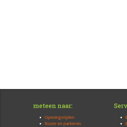
meteen naar:
Serv
Openingstijden
Route en parkeren