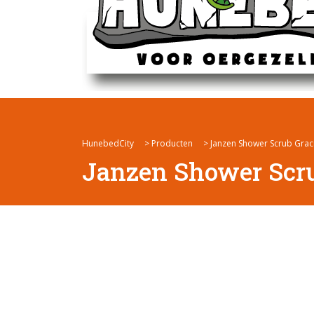
HunebedCity
>
Producten
>
Janzen Shower Scrub Grac
Janzen Shower Scru