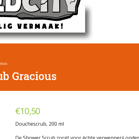
ious
b Gracious
€
10,50
Douchescrub, 200 ml
De Shower Scrub zorgt voor échte verwennerij onder