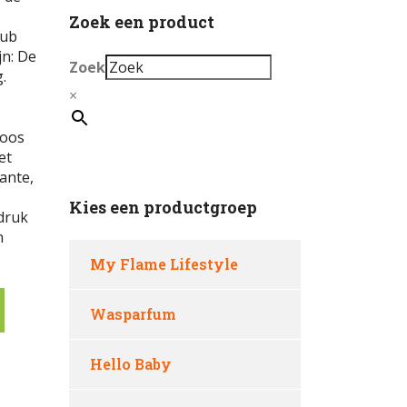
Zoek een product
rub
jn: De
Zoek
.
×
roos
et
ante,
Kies een productgroep
ndruk
n
My Flame Lifestyle
Wasparfum
Hello Baby