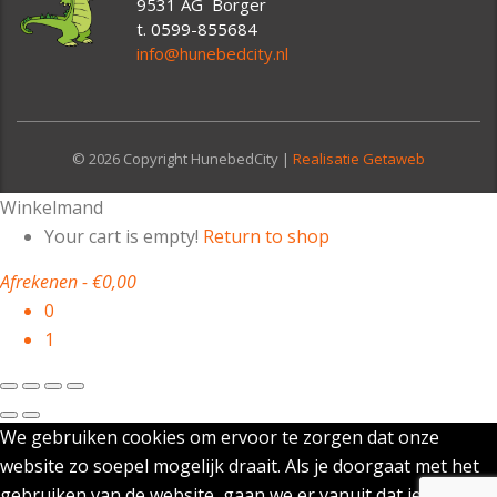
9531 AG Borger
t. 0599-855684
info@hunebedcity.nl
© 2026 Copyright HunebedCity |
Realisatie Getaweb
Winkelmand
Your cart is empty!
Return to shop
Afrekenen
-
€0,00
0
1
We gebruiken cookies om ervoor te zorgen dat onze
website zo soepel mogelijk draait. Als je doorgaat met het
gebruiken van de website, gaan we er vanuit dat je ermee