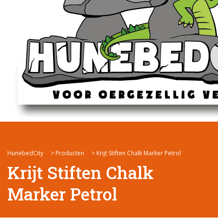
HunebedCity
>
Producten
>
Krijt Stiften Chalk Marker Petrol
Krijt Stiften Chalk
Marker Petrol