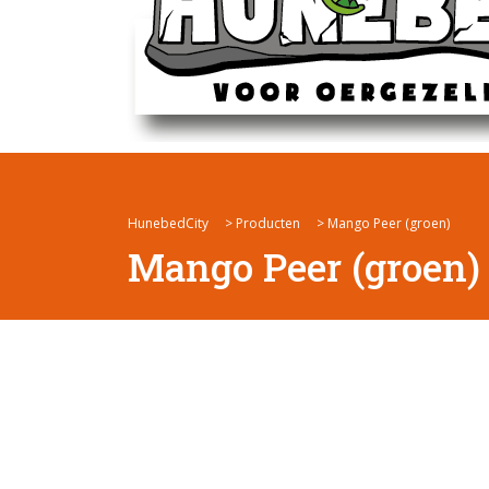
HunebedCity
>
Producten
>
Mango Peer (groen)
Mango Peer (groen)