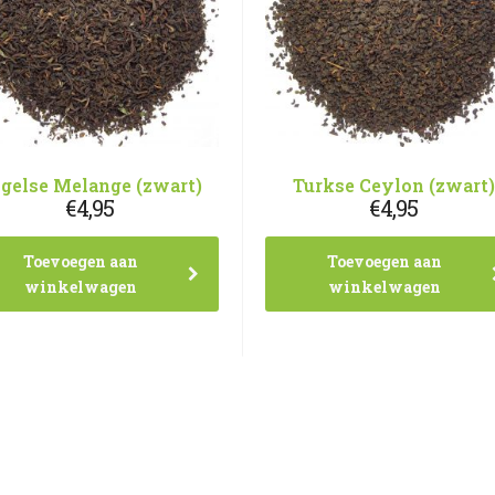
gelse Melange (zwart)
Turkse Ceylon (zwart)
€
4,95
€
4,95
Toevoegen aan
Toevoegen aan
winkelwagen
winkelwagen