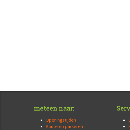
meteen naar:
Serv
Openingstijden
Route en parkeren