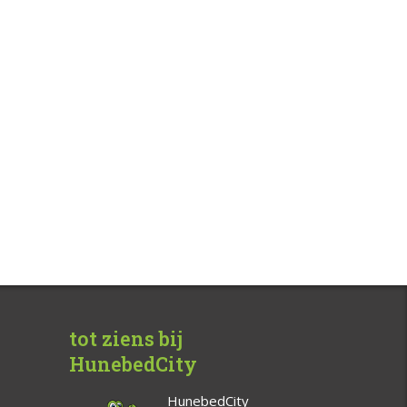
tot ziens bij
HunebedCity
HunebedCity