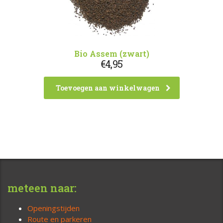
Bio Assem (zwart)
€
4,95
Toevoegen aan winkelwagen
meteen naar:
Openingstijden
Route en parkeren