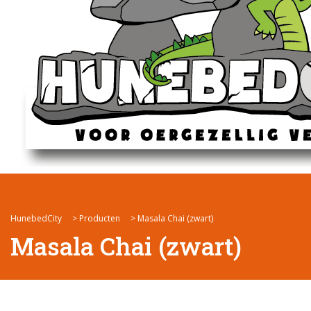
HunebedCity
>
Producten
>
Masala Chai (zwart)
Masala Chai (zwart)