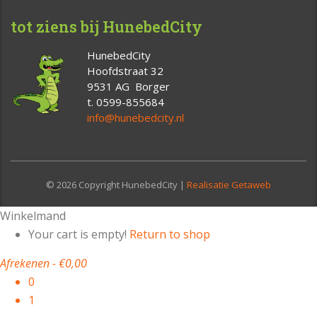
tot ziens bij HunebedCity
HunebedCity
Hoofdstraat 32
9531 AG Borger
t. 0599-855684
info@hunebedcity.nl
© 2026 Copyright HunebedCity |
Realisatie Getaweb
Winkelmand
Your cart is empty!
Return to shop
Afrekenen
-
€0,00
0
1