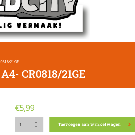
CR0818/21GE
 A4- CR0818/21GE
€
5,99
Toevoegen aan winkelwagen