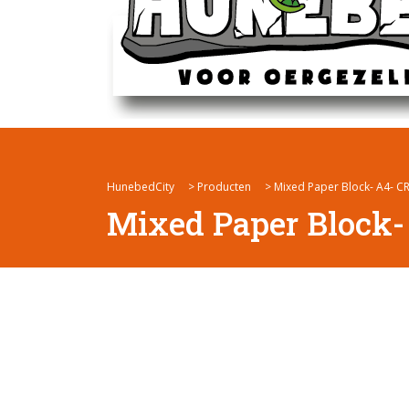
HunebedCity
>
Producten
>
Mixed Paper Block- A4- 
Mixed Paper Block-