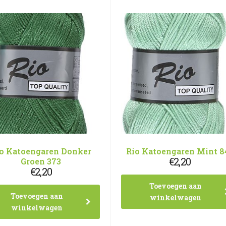
o Katoengaren Donker
Rio Katoengaren Mint 8
€
2,20
Groen 373
€
2,20
Toevoegen aan
Toevoegen aan
winkelwagen
winkelwagen