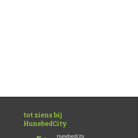
tot ziens bij
HunebedCity
HunebedCity