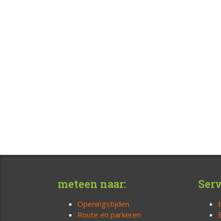
meteen naar:
Serv
Openingstijden
Route en parkeren