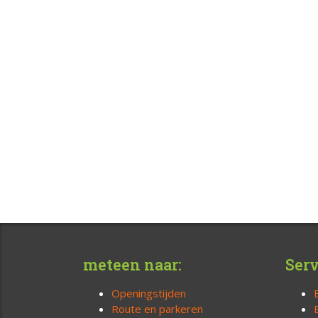
meteen naar:
Serv
Openingstijden
Route en parkeren