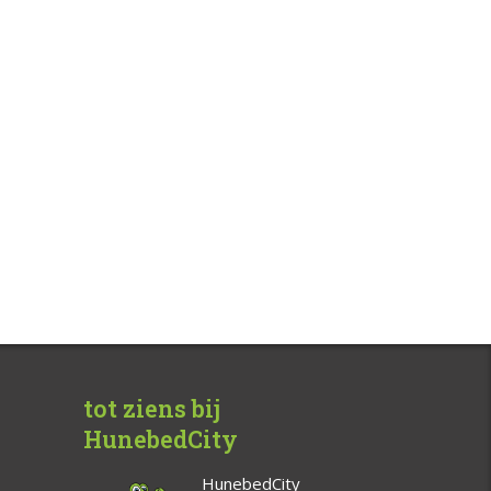
tot ziens bij
HunebedCity
HunebedCity