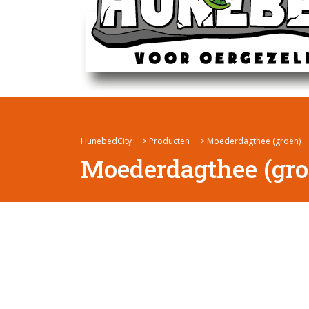
HunebedCity
>
Producten
>
Moederdagthee (groen)
Moederdagthee (gro