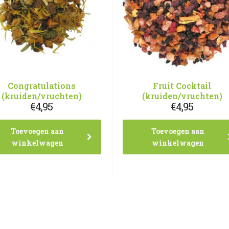
Congratulations
Fruit Cocktail
(kruiden/vruchten)
(kruiden/vruchten)
€
4,95
€
4,95
Toevoegen aan
Toevoegen aan
winkelwagen
winkelwagen