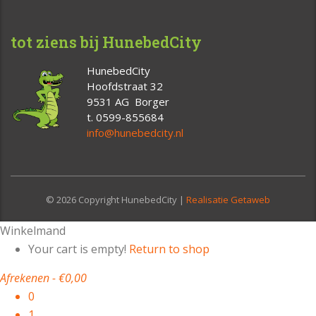
tot ziens bij HunebedCity
HunebedCity
Hoofdstraat 32
9531 AG Borger
t. 0599-855684
info@hunebedcity.nl
© 2026 Copyright HunebedCity |
Realisatie Getaweb
Winkelmand
Your cart is empty!
Return to shop
Afrekenen
-
€0,00
0
1