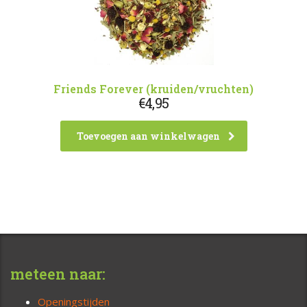
Friends Forever (kruiden/vruchten)
€
4,95
Toevoegen aan winkelwagen
meteen naar:
Openingstijden