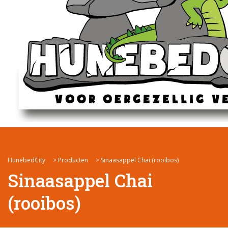
HunebedCity
>
Producten
>
Sinaasappel Chai (rooibos)
Sinaasappel Chai
(rooibos)