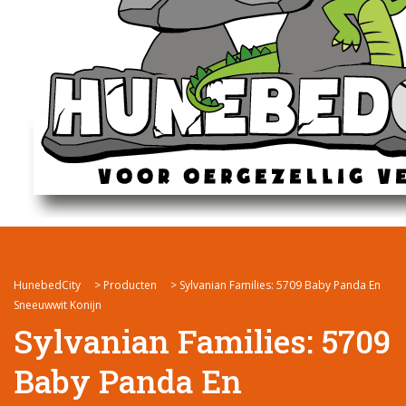
HunebedCity
>
Producten
>
Sylvanian Families: 5709 Baby Panda En
Sneeuwwit Konijn
Sylvanian Families: 5709
Baby Panda En