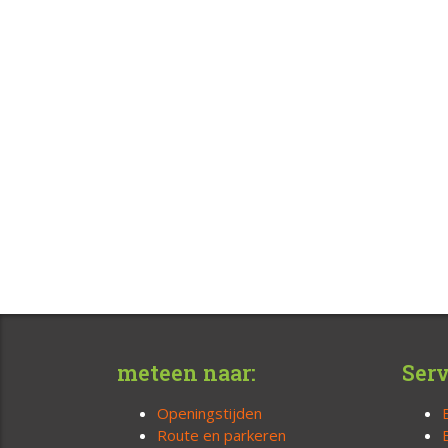
meteen naar:
Serv
Openingstijden
Route en parkeren