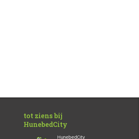
tot ziens bij
HunebedCity
HunebedCity