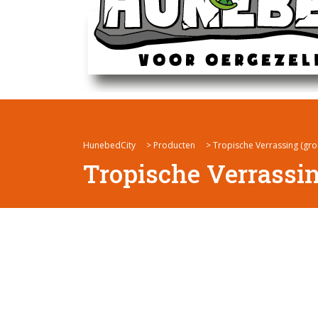
HunebedCity
>
Producten
>
Tropische Verrassing (gro
Tropische Verrassin