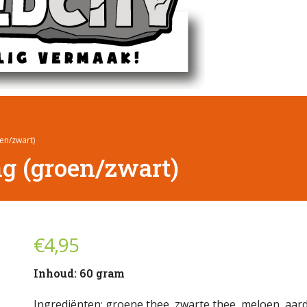
en/zwart)
g (groen/zwart)
€
4,95
Inhoud: 60 gram
Ingrediënten: groene thee, zwarte thee, meloen, aard