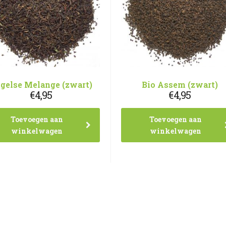
gelse Melange (zwart)
Bio Assem (zwart)
€
4,95
€
4,95
Toevoegen aan
Toevoegen aan
winkelwagen
winkelwagen