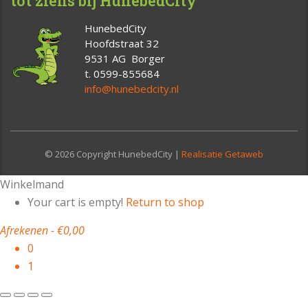
tot ziens bij HunebedCity
HunebedCity
Hoofdstraat 32
9531 AG Borger
t. 0599-855684
info@hunebedcity.nl
© 2026 Copyright HunebedCity |
Realisatie Getaweb
Winkelmand
Your cart is empty!
Return to shop
Afrekenen
-
€0,00
0
1