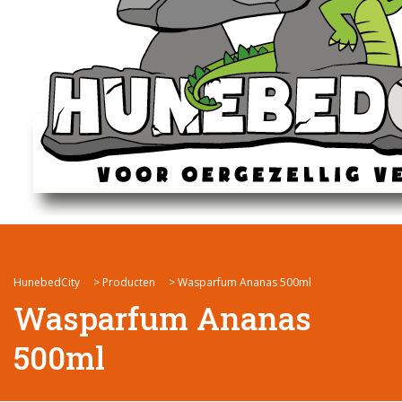
HunebedCity
>
Producten
>
Wasparfum Ananas 500ml
Wasparfum Ananas
500ml