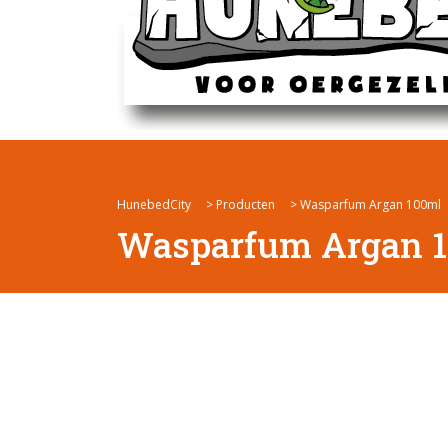
HunebedCity
>
Producten
>
Wasparfum Argan 100ml
Wasparfum Argan 