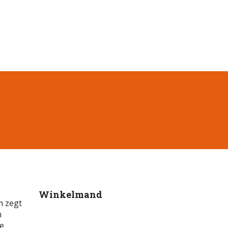
Winkelmand
m zegt
n
ge