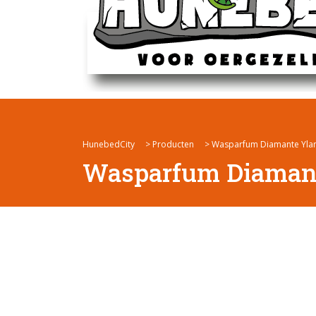
HunebedCity
>
Producten
>
Wasparfum Diamante Ylan
Wasparfum Diamant