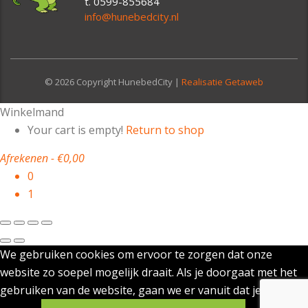
t. 0599-855684
info@hunebedcity.nl
© 2026 Copyright HunebedCity |
Realisatie Getaweb
Winkelmand
Your cart is empty!
Return to shop
Afrekenen
-
€0,00
0
1
We gebruiken cookies om ervoor te zorgen dat onze
website zo soepel mogelijk draait. Als je doorgaat met het
gebruiken van de website, gaan we er vanuit dat je ermee