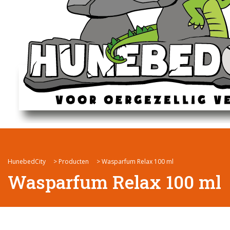
HunebedCity
>
Producten
>
Wasparfum Relax 100 ml
Wasparfum Relax 100 ml