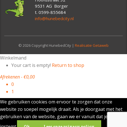
9531 AG Borger
t. 0599-855684
info@hunebedcity.nl
© 2026 Copyright HunebedCity |
Realisatie Getaweb
Winkelmand
Your cart is empty!
Return to shop
Afrekenen
-
€0,00
0
1
We gebruiken cookies om ervoor te zorgen dat onze
website zo soepel mogelijk draait. Als je doorgaat met het
gebruiken van de website, gaan we er vanuit dat je ermee
instemt.
Ok
Lees onze privacy policy