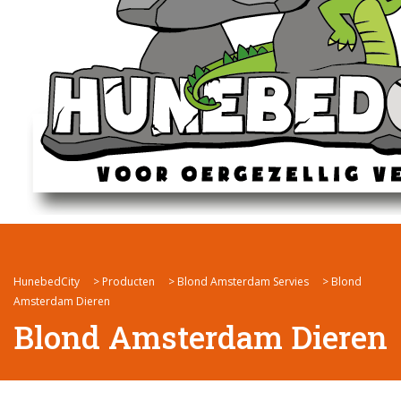
HunebedCity
>
Producten
>
Blond Amsterdam Servies
>
Blond
Amsterdam Dieren
Blond Amsterdam Dieren