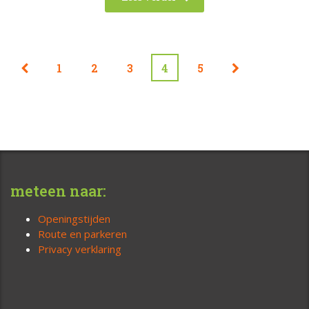
1
2
3
4
5
meteen naar:
Openingstijden
Route en parkeren
Privacy verklaring