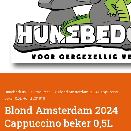
HunebedCity
>
Producten
>
Blond Amsterdam 2024 Cappuccino
beker 0,5L Hond 201919
Blond Amsterdam 2024
Cappuccino beker 0,5L