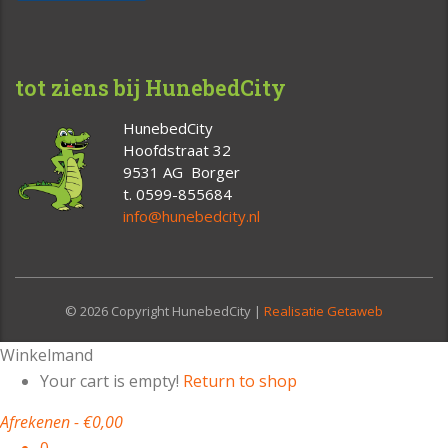
tot ziens bij HunebedCity
HunebedCity
Hoofdstraat 32
9531 AG Borger
t. 0599-855684
info@hunebedcity.nl
© 2026 Copyright HunebedCity |
Realisatie Getaweb
Winkelmand
Your cart is empty!
Return to shop
Afrekenen
-
€0,00