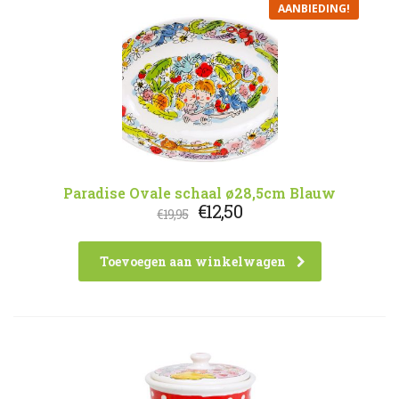
AANBIEDING!
Paradise Ovale schaal ø28,5cm Blauw
Oorspronkelijke
Huidige
€
12,50
€
19,95
prijs
prijs
was:
is:
€19,95.
€12,50.
Toevoegen aan winkelwagen