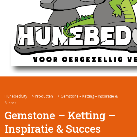
HunebedCity
>
Producten
>
Gemstone – Ketting – Inspiratie &
Succes
Gemstone – Ketting –
Inspiratie & Succes