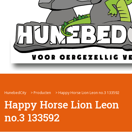
HunebedCity
>
Producten
>
Happy Horse Lion Leon no.3 133592
Happy Horse Lion Leon
no.3 133592