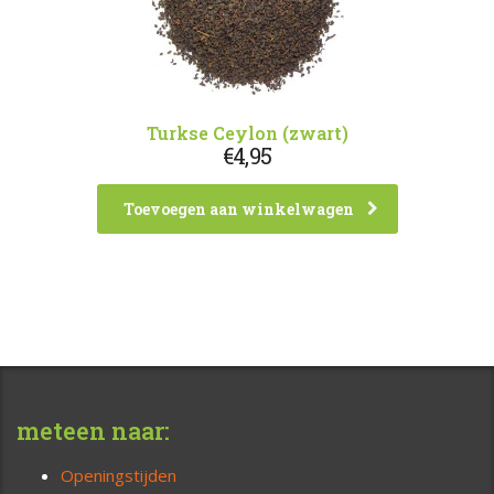
Turkse Ceylon (zwart)
€
4,95
Toevoegen aan winkelwagen
meteen naar:
Openingstijden