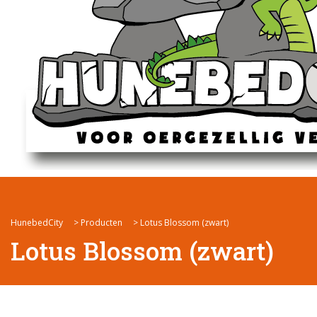
HunebedCity
>
Producten
>
Lotus Blossom (zwart)
Lotus Blossom (zwart)