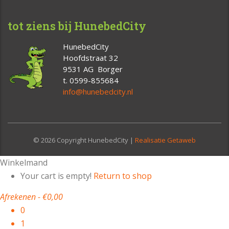
tot ziens bij HunebedCity
HunebedCity
Hoofdstraat 32
9531 AG Borger
t. 0599-855684
info@hunebedcity.nl
© 2026 Copyright HunebedCity |
Realisatie Getaweb
Winkelmand
Your cart is empty!
Return to shop
Afrekenen
-
€0,00
0
1