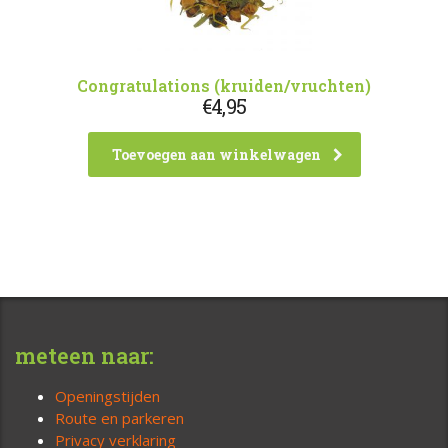
Congratulations (kruiden/vruchten)
€
4,95
Toevoegen aan winkelwagen
meteen naar:
Openingstijden
Route en parkeren
Privacy verklaring