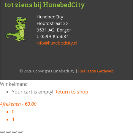
tot ziens bij HunebedCity
HunebedCity
Hoofdstraat 32
9531 AG Borger
t. 0599-855684
info@hunebedcity.nl
© 2026 Copyright HunebedCity |
Realisatie Getaweb
Winkelmand
Your cart is empty!
Return to shop
Afrekenen
-
€0,00
0
1