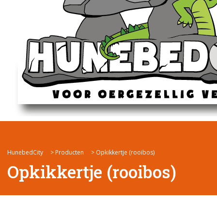
HunebedCity
>
Producten
>
Opkikkertje (rooibos)
Opkikkertje (rooibos)