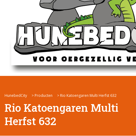
HunebedCity
>
Producten
>
Rio Katoengaren Multi Herfst 632
Rio Katoengaren Multi
Herfst 632