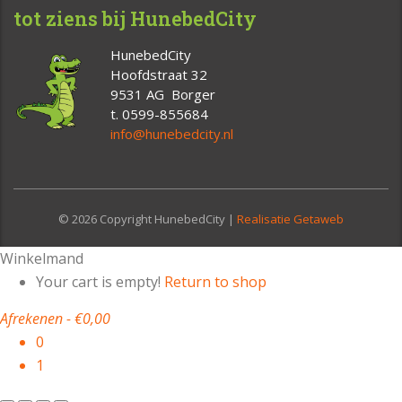
tot ziens bij HunebedCity
HunebedCity
Hoofdstraat 32
9531 AG Borger
t. 0599-855684
info@hunebedcity.nl
© 2026 Copyright HunebedCity |
Realisatie Getaweb
Winkelmand
Your cart is empty!
Return to shop
Afrekenen
-
€0,00
0
1