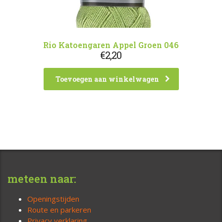
Rio Katoengaren Appel Groen 046
€
2,20
Toevoegen aan winkelwagen
meteen naar:
Openingstijden
Route en parkeren
Privacy verklaring