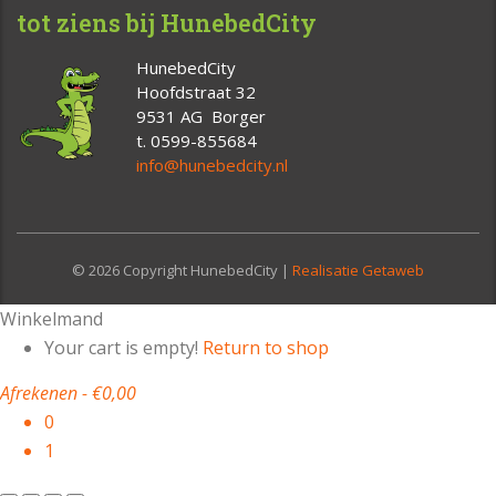
tot ziens bij HunebedCity
HunebedCity
Hoofdstraat 32
9531 AG Borger
t. 0599-855684
info@hunebedcity.nl
© 2026 Copyright HunebedCity |
Realisatie Getaweb
Winkelmand
Your cart is empty!
Return to shop
Afrekenen
-
€0,00
0
1