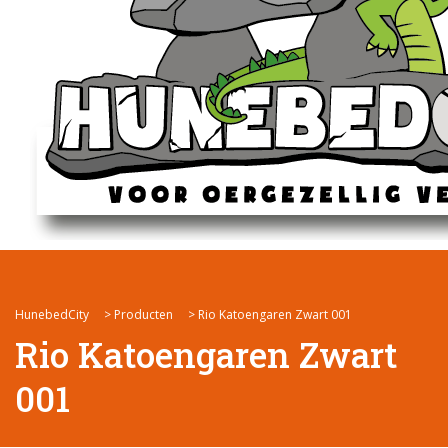
HunebedCity
>
Producten
>
Rio Katoengaren Zwart 001
Rio Katoengaren Zwart
001