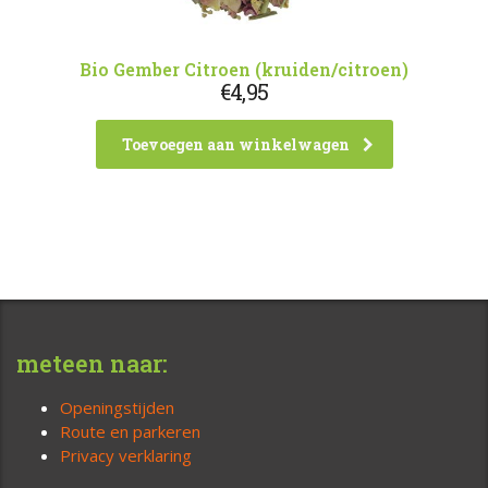
Bio Gember Citroen (kruiden/citroen)
€
4,95
Toevoegen aan winkelwagen
meteen naar:
Openingstijden
Route en parkeren
Privacy verklaring