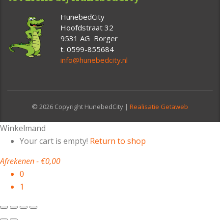
HunebedCity
Hoofdstraat 32
9531 AG Borger
t. 0599-855684
info@hunebedcity.nl
© 2026 Copyright HunebedCity |
Realisatie Getaweb
Winkelmand
Your cart is empty!
Return to shop
Afrekenen
-
€0,00
0
1