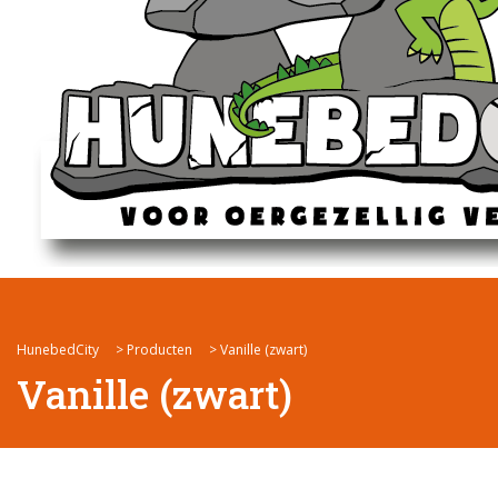
HunebedCity
>
Producten
>
Vanille (zwart)
Vanille (zwart)