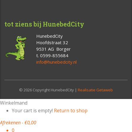
tot ziens bij HunebedCity
HunebedCity
Hoofdstraat 32
9531 AG Borger
t. 0599-855684
info@hunebedcity.nl
© 2026 Copyright HunebedCity |
Realisatie Getaweb
Winkelmand
Your cart is empty!
Return to shop
Afrekenen
-
€0,00
0