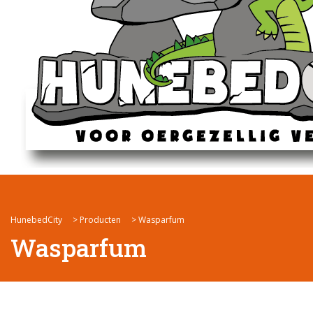
HunebedCity
>
Producten
>
Wasparfum
Wasparfum