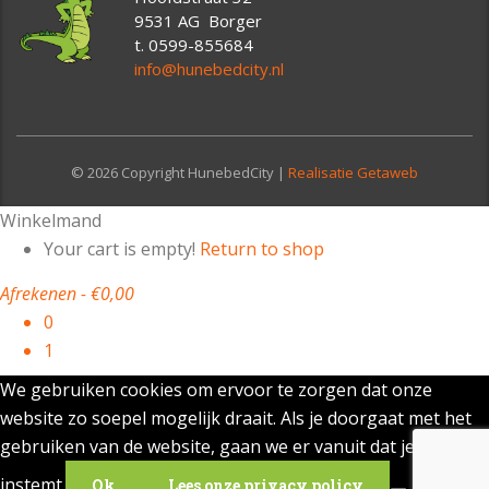
9531 AG Borger
t. 0599-855684
info@hunebedcity.nl
© 2026 Copyright HunebedCity |
Realisatie Getaweb
Winkelmand
Your cart is empty!
Return to shop
Afrekenen
-
€0,00
0
1
We gebruiken cookies om ervoor te zorgen dat onze
website zo soepel mogelijk draait. Als je doorgaat met het
gebruiken van de website, gaan we er vanuit dat je ermee
instemt.
Ok
Lees onze privacy policy