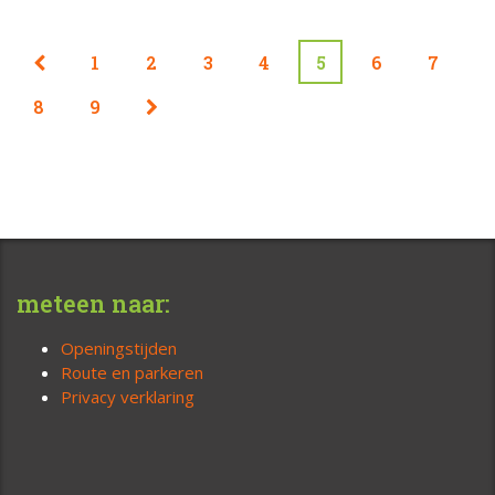
1
2
3
4
5
6
7
8
9
meteen naar:
Openingstijden
Route en parkeren
Privacy verklaring